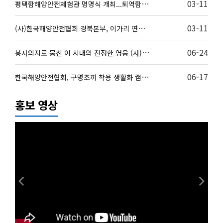
평
택함해양안전체험관 명명식 개최...퇴역함정 평택함의 …
03-11
(
사)한국해양안전협회 경북본부, 이가리 연안 정화활동으…
03-11
봉
사의지로 뭉친 이 시대의 진정한 영웅 (사)한국해양안…
06-24
한
국해양안전협회, 구명조끼 착용 생활화 캠페인 펼쳐
06-17
홍보 영상