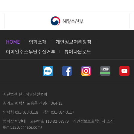
HOME
협회소개
개인정보처리방침
이메일주소무단수집거부
뷰어다운로드
사단법인 한국해양안전협회
경기도 평택시 포승읍 신영리 364-12
연락처
031-683-3118
팩스
031-684-3117
협회장
박건태
고유번호
113-82-07979
개인정보보호책임자
조신
(kmlv1205@nate.com)